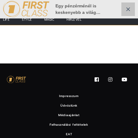
Egy pénzérménél is
keskenyebb a világ
legvékonyabb karórája
LIFE
STYLE
MAGIC
HÍRLEVÉL
hirdetés
Impresszum
Üdvözlünk
Médiaajánlat
Felhasználási feltételek
EAT