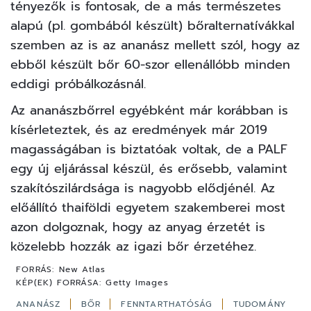
tényezők is fontosak, de a más természetes
alapú (pl. gombából készült) bőralternatívákkal
szemben az is az ananász mellett szól, hogy az
ebből készült bőr 60-szor ellenállóbb minden
eddigi próbálkozásnál.
Az ananászbőrrel egyébként már korábban is
kísérleteztek, és az eredmények már 2019
magasságában is biztatóak voltak, de a PALF
egy új eljárással készül, és erősebb, valamint
szakítószilárdsága is nagyobb elődjénél. Az
előállító thaiföldi egyetem szakemberei most
azon dolgoznak, hogy az anyag érzetét is
közelebb hozzák az igazi bőr érzetéhez.
FORRÁS:
New Atlas
KÉP(EK) FORRÁSA:
Getty Images
ANANÁSZ
BŐR
FENNTARTHATÓSÁG
TUDOMÁNY