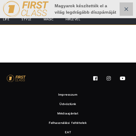
Magyarok készítették el a
világ legdrágább díszpárnáját
LIFE
STYLE
MAGIC
HÍRLEVÉL
hirdetés
Impresszum
Üdvözlünk
Médiaajánlat
Felhasználási feltételek
EAT