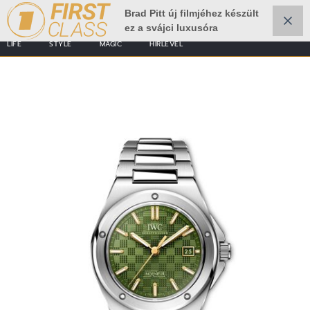
Brad Pitt új filmjéhez készült
ez a svájci luxusóra
LIFE
STYLE
MAGIC
HÍRLEVÉL