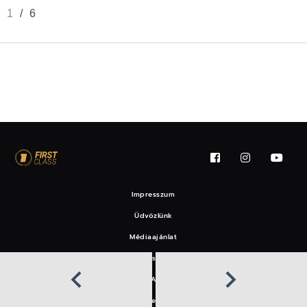
1
/
6
Impresszum
Üdvözlünk
Médiaajánlat
Felhasználási feltételek
EAT
Hírlevél