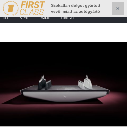
Szokatlan dolgot gyártott
vevői miatt az autógyártó
LIFE
STYLE
MAGIC
HÍRLEVÉL