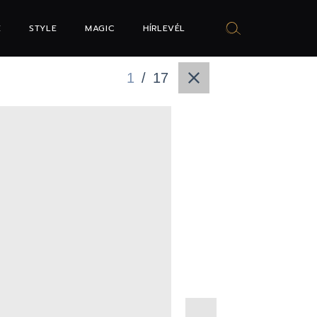
E
STYLE
MAGIC
HÍRLEVÉL
1
/
17