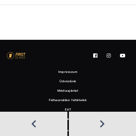
Impresszum
Üdvözlünk
Médiaajánlat
Felhasználási feltételek
EAT
Hírlevél
Copyright © 2026 Central Médiacsoport Zrt.