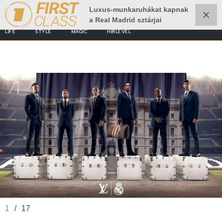
Luxus-munkaruhákat kapnak
a Real Madrid sztárjai
LIFE
STYLE
MAGIC
HÍRLEVÉL
1
/
17