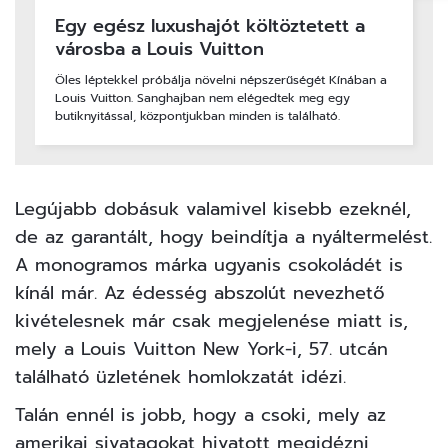
Egy egész luxushajót költöztetett a
városba a Louis Vuitton
Öles léptekkel próbálja növelni népszerűségét Kínában a
Louis Vuitton. Sanghajban nem elégedtek meg egy
butiknyitással, központjukban minden is található.
Legújabb dobásuk valamivel kisebb ezeknél,
de az garantált, hogy beindítja a nyáltermelést.
A monogramos márka ugyanis csokoládét is
kínál már. Az édesség abszolút nevezhető
kivételesnek már csak megjelenése miatt is,
mely a Louis Vuitton New York-i, 57. utcán
található üzletének homlokzatát idézi.
Talán ennél is jobb, hogy a csoki, mely az
amerikai sivatagokat hivatott megidézni