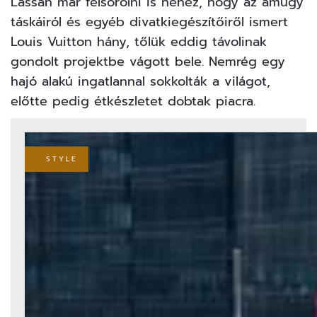
Lassan már felsorolni is nehéz, hogy az amúgy
táskáiról és egyéb divatkiegészítőiről ismert
Louis Vuitton hány, tőlük eddig távolinak
gondolt projektbe vágott bele. Nemrég egy
hajó alakú ingatlannal sokkolták a világot,
előtte pedig
étkészletet dobtak piacra.
STYLE