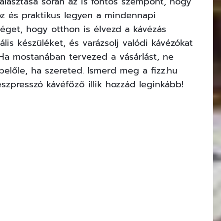
álasztása során az is fontos szempont, hogy
oz és praktikus legyen a mindennapi
séget, hogy otthon is élvezd a kávézás
lis készüléket, és varázsolj valódi kávézókat
 Ha mostanában tervezed a vásárlást, ne
 belőle, ha szereted. Ismerd meg a
fizz.hu
eszpresszó kávéfőző illik hozzád leginkább!