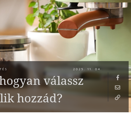
TÉS
2025. 11. 04.
 hogyan válassz
llik hozzád?