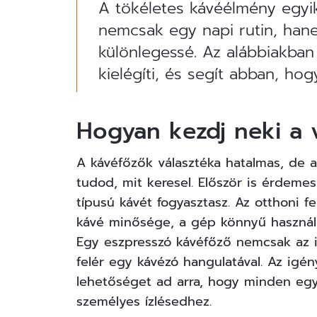
A tökéletes kávéélmény egyik 
nemcsak egy napi rutin, han
különlegessé. Az alábbiakban
kielégíti, és segít abban, ho
Hogyan kezdj neki a 
A kávéfőzők választéka hatalmas, de a
tudod, mit keresel. Először is érdeme
típusú kávét fogyasztasz. Az otthoni 
kávé minősége, a gép könnyű használ
Egy
eszpresszó kávéfőző
nemcsak az it
felér egy kávézó hangulatával. Az igé
lehetőséget ad arra, hogy minden egy
személyes ízlésedhez.