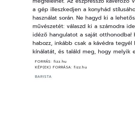
megfelelhet. Az eszpresszó kávéfőző v
a gép illeszkedjen a konyhád stílusáh
használat során. Ne hagyd ki a lehető
művészetét: válaszd ki a számodra ideá
idéző hangulatot a saját otthonodba!
habozz, inkább csak a kávédra tegyél
kínálatát, és találd meg, hogy melyik 
FORRÁS:
fizz.hu
KÉP(EK) FORRÁSA:
fizz.hu
BARISTA