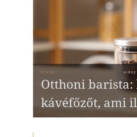
STYLE
HIRDE
Otthoni barista:
kávéfőzőt, ami i