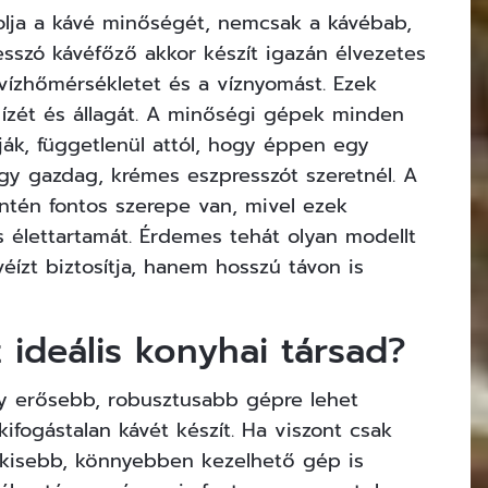
olja a kávé minőségét, nemcsak a kávébab,
sszó kávéfőző akkor készít igazán élvezetes
 vízhőmérsékletet és a víznyomást. Ezek
ízét és állagát. A minőségi gépek minden
ák, függetlenül attól, hogy éppen egy
egy gazdag, krémes eszpresszót szeretnél. A
ntén fontos szerepe van, mivel ezek
s élettartamát. Érdemes tehát olyan modellt
éízt biztosítja, hanem hosszú távon is
 ideális konyhai társad?
gy erősebb, robusztusabb gépre lehet
fogástalan kávét készít. Ha viszont csak
y kisebb, könnyebben kezelhető gép is