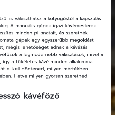
zül is választhatsz a kotyogóstól a kapszulás
ákig. A manuális gépek igazi kávémesterek
észítés minden pillanatait, és szeretnék
lautomata gépek egy egyszerűbb megoldást
ást, mégis lehetőséget adnak a kávézás
ávéfőzők a legmodernebb választások, mivel a
, így a tökéletes kávé minden alkalommal
ehát el kell döntened, milyen mértékben
sében, illetve milyen gyorsan szeretnéd
resszó kávéfőző