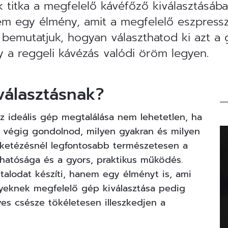
titka a megfelelő kávéfőző kiválasztásában
em egy élmény, amit a megfelelő eszpressz
 bemutatjuk, hogyan választhatod ki azt a
gy a reggeli kávézás valódi öröm legyen.
választásnak?
z ideális gép megtalálása nem lehetetlen, ha
s végig gondolnod, milyen gyakran és milyen
feketézésnél legfontosabb természetesen a
hatósága és a gyors, praktikus működés.
alodat készíti, hanem egy élményt is, ami
nyeknek megfelelő gép kiválasztása pedig
es csésze tökéletesen illeszkedjen a