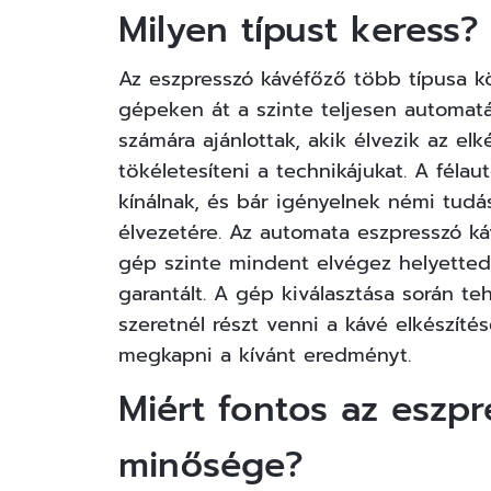
Milyen típust keress?
Az eszpresszó kávéfőző több típusa kö
gépeken át a szinte teljesen automat
számára ajánlottak, akik élvezik az elk
tökéletesíteni a technikájukat. A fé
kínálnak, és bár igényelnek némi tud
élvezetére. Az automata eszpresszó k
gép szinte mindent elvégez helyetted
garantált. A gép kiválasztása során t
szeretnél részt venni a kávé elkészíté
megkapni a kívánt eredményt.
Miért fontos az eszp
minősége?