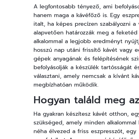
A legfontosabb tényező, ami befolyás
hanem maga a kávéfőző is. Egy eszpre
italt, ha képes precízen szabályozni a
alapvetően határozzák meg a feketéd 
alkalommal a legjobb eredményt nyújtj
hosszú nap utáni frissítő kávét vagy 
gépek anyagának és felépítésének szi
befolyásolják a készülék tartósságát é
választani, amely nemcsak a kívánt káv
megbízhatóan működik.
Hogyan találd meg az
Ha gyakran készítesz kávét otthon, e
szükséged, amely minden alkalommal ki
néha élvezed a friss eszpresszót, eg