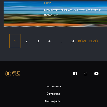
LIFE
NEMZETKÖZI DÍJAT KAPOTT AZ EGÉSZ
BALATON
1
2
3
4
…
51
KÖVETKEZŐ
Impresszum
Üdvözlünk
Médiaajánlat