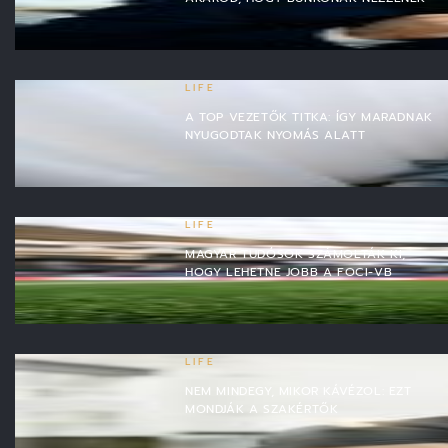
LIFE
A TOP VEZETŐK TITKA: ÍGY MARADNAK
NYUGODTAK NYOMÁS ALATT
LIFE
MAGYAR TUDÓSOK SZÁMOLTÁK KI,
HOGY LEHETNE JOBB A FOCI-VB
LIFE
NEM MINDEGY, MIKOR KÁVÉZOL: EZT
MONDJÁK A SZAKÉRTŐK