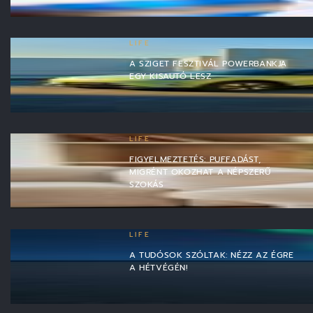
LIFE
A SZIGET FESZTIVÁL POWERBANKJA
EGY KISAUTÓ LESZ
LIFE
FIGYELMEZTETÉS: PUFFADÁST,
MIGRÉNT OKOZHAT A NÉPSZERŰ
SZOKÁS
LIFE
A TUDÓSOK SZÓLTAK: NÉZZ AZ ÉGRE
A HÉTVÉGÉN!