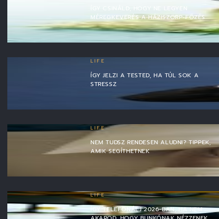
ÍGY CSINÁLD, HOGY NE LEGYEN
MÉREGKEVERÉS A HÁZISZÖRP-FŐZÉS
LIFE
ÍGY JELZI A TESTED, HA TÚL SOK A
STRESSZ
LIFE
NEM TUDSZ RENDESEN ALUDNI? TIPPEK,
AMIK SEGÍTHETNEK
LIFE
ÍGY TELEFONÁLJ 2026-BAN, HA NEM
AKAROD, HOGY BUNKÓNAK NÉZZENEK