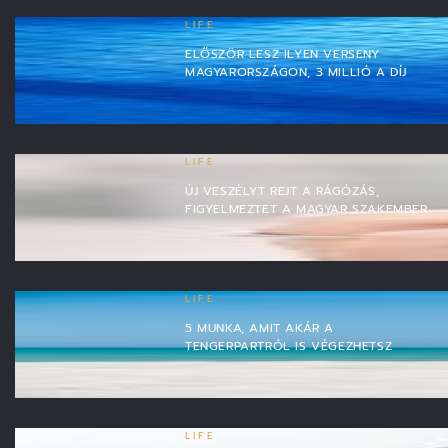
LIFE
ELŐSZÖR LESZ ILYEN VERSENY
MAGYARORSZÁGON, 3 MILLIÓ A DÍJ
LIFE
ÚJ VESZÉLYT REJT A RÁGÓZÁS,
FIGYELMEZTET A MAGYAR SZAKEMBER
LIFE
5 MUNKA, AMIT AKÁR A
TENGERPARTRÓL IS VÉGEZHETSZ
LIFE