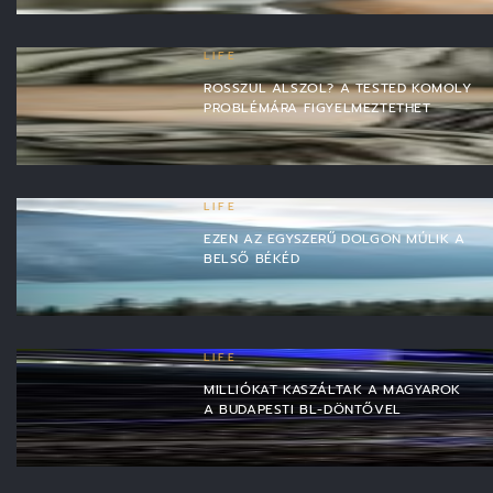
LIFE
ROSSZUL ALSZOL? A TESTED KOMOLY
PROBLÉMÁRA FIGYELMEZTETHET
LIFE
EZEN AZ EGYSZERŰ DOLGON MÚLIK A
BELSŐ BÉKÉD
LIFE
MILLIÓKAT KASZÁLTAK A MAGYAROK
A BUDAPESTI BL-DÖNTŐVEL