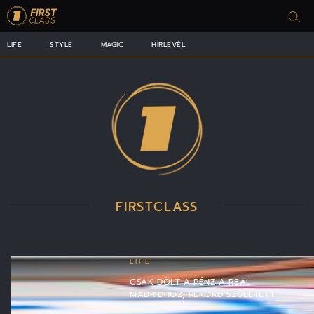
LIFE
STYLE
MAGIC
HÍRLEVÉL
FIRSTCLASS
LIFE
CSAK DŐLT A PÉNZ A REAL
MADRIDHOZ, REKORD SZÜLETETT