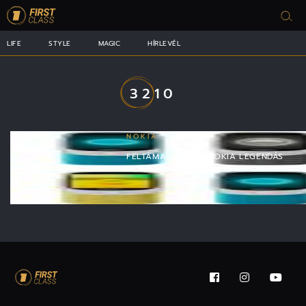
LIFE
STYLE
MAGIC
HÍRLEVÉL
3210
NOKIA
FELTÁMASZTJÁK A NOKIA LEGENDÁS
MOBILTELEFONJÁT