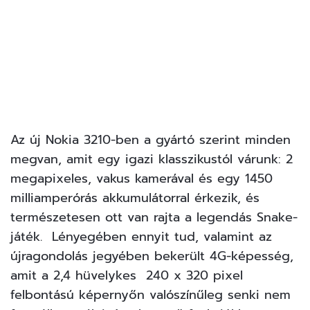
Az új Nokia 3210-ben a gyártó szerint minden
megvan, amit egy igazi klasszikustól várunk: 2
megapixeles, vakus kamerával és egy 1450
milliamperórás akkumulátorral érkezik, és
természetesen ott van rajta a legendás Snake-
játék. Lényegében ennyit tud, valamint az
újragondolás jegyében bekerült 4G-képesség,
amit a 2,4 hüvelykes 240 x 320 pixel
felbontású képernyőn valószínűleg senki nem