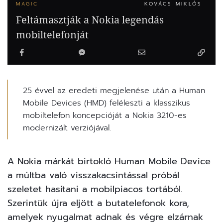
MAGIC
KOVÁCS MIKLÓS
Feltámasztják a Nokia legendás
mobiltelefonját
25 évvel az eredeti megjelenése után a Human
Mobile Devices (HMD) feléleszti a klasszikus
mobiltelefon koncepcióját a Nokia 3210-es
modernizált verziójával.
A
Nokia
márkát birtokló Human Mobile Device
a múltba való visszakacsintással próbál
szeletet hasítani a mobilpiacos tortából.
Szerintük újra eljött a butatelefonok kora,
amelyek nyugalmat adnak és végre elzárnak