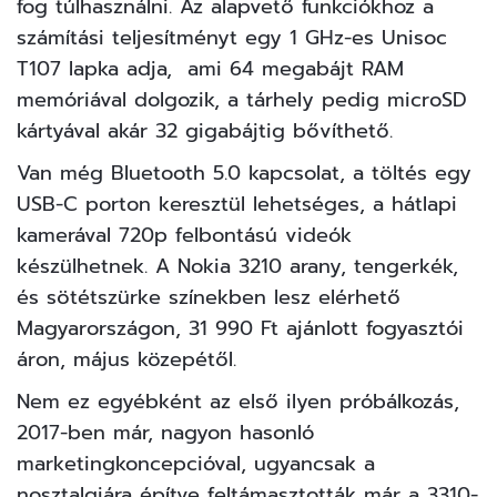
fog túlhasználni. Az alapvető funkciókhoz a
számítási teljesítményt egy 1 GHz-es Unisoc
T107 lapka adja, ami 64 megabájt RAM
memóriával dolgozik, a tárhely pedig microSD
kártyával akár 32 gigabájtig bővíthető.
Van még Bluetooth 5.0 kapcsolat, a töltés egy
USB-C porton keresztül lehetséges, a hátlapi
kamerával 720p felbontású videók
készülhetnek. A Nokia 3210 arany, tengerkék,
és sötétszürke színekben lesz elérhető
Magyarországon, 31 990 Ft ajánlott fogyasztói
áron, május közepétől.
Nem ez egyébként az első ilyen próbálkozás,
2017-ben már, nagyon hasonló
marketingkoncepcióval, ugyancsak a
nosztalgiára építve feltámasztották már a 3310-