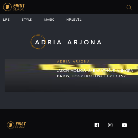
LIFE
STYLE
MAGIC
HÍRLEVÉL
ADRIA ARJONA
ADRIA ARJONA
JASON MOMOA ÚJ BARÁTNŐJE ANNYIRA
BÁJOS, HOGY HOZTUNK EGY EGÉSZ…