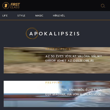
LIFE
STYLE
MAGIC
HÍRLEVÉL
APOKALIPSZIS
APOKALIPSZIS
AZ 50 ÉVES JÓSLAT VALÓRA VÁLIK?
EKKOR JÖHET AZ ÖSSZEOMLÁS
PREPPING
KISZÁMOLTUK, ENNYIBŐL ÉLHET TÚL
EGY MAGYAR, HA JÖN A VILÁGVÉGE