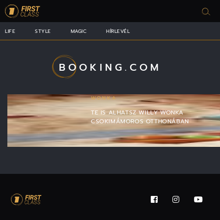
LIFE
STYLE
MAGIC
HÍRLEVÉL
BOOKING.COM
WONKA
TE IS ALHATSZ WILLY WONKA
CSOKIMÁMOROS OTTHONÁBAN