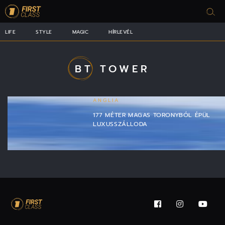
LIFE
STYLE
MAGIC
HÍRLEVÉL
BT TOWER
ANGLIA
177 MÉTER MAGAS TORONYBÓL ÉPÜL
LUXUSSZÁLLODA