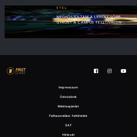
ÉTEL
MEGKÓSTOLTAM A LEGOLCSÓBB
GYROST A CAMPUS FESZTIVÁLON
Impresszum
Üdvözlünk
Médiaajánlat
Felhasználási feltételek
EAT
Hírlevél