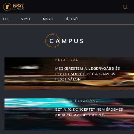
LIFE
STYLE
MAGIC
HÍRLEVÉL
CAMPUS
FESZTIVÁL
MEGKERESTEM A LEGDRÁGÁBB ÉS
LEGOLCSÓBB ÉTELT A CAMPUS
FESZTIVÁLON
CAMPUS FESZTIVÁL
EZT A 10 KONCERTET NEM ÉRDEMES
KIHAGYNI AZ IDEI CAMPUS…