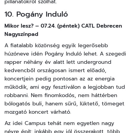
pillanatokról szólhat.
10. Pogány Induló
Mikor lesz? – 07.24. (péntek) CATL Debrecen
Nagyszínpad
A fiatalabb közönség egyik legerősebb
húzóneve idén Pogány Induló lehet. A szegedi
rapper néhány év alatt lett underground
kedvencből országosan ismert előadó,
koncertjein pedig pontosan az az energia
működik, ami egy fesztiválon a legjobban tud
robbanni. Nem finomkodós, nem háttérben
bólogatós buli, hanem sűrű, lüktető, tömeget
mozgató koncert várható.
Az idei Campus tehát nem egyetlen nagy
névre épít: inkább egy jól összerakott, több