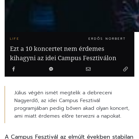
LIFE
ERDŐS NORBERT
Ezt a 10 koncertet nem érdemes
kihagyni az idei Campus Fesztiválon
Július végén ismét megtelik a debreceni
Nagyerdő, az idei Campus Fesztivál
programjában pedig bőven akad olyan koncert,
ami miatt érdemes előre tervezni a napokat.
A
Campus Fesztivál
az elmúlt években stabilan