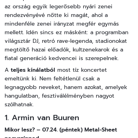
az ország egyik legerősebb nyári zenei
rendezvényévé nőtte ki magát, ahol a
mindenféle zenei irányzat megfér egymás
mellett. Idén sincs ez másként: a programban
világsztár DJ, retró rave-legenda, stadionokat
megtöltő hazai előadók, kultzenekarok és a
fiatal generáció kedvencei is szerepelnek.
A
teljes kínálatból
most tíz koncertet
emeltünk ki. Nem feltétlenül csak a
legnagyobb neveket, hanem azokat, amelyek
hangulatban, fesztiválélményben nagyot
szólhatnak.
1. Armin van Buuren
Mikor lesz? – 07.24. (péntek) Metal-Sheet