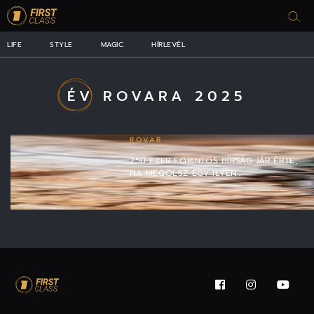
LIFE
STYLE
MAGIC
HÍRLEVÉL
ÉV ROVARA 2025
ROVAR
250 EZER FORINTOS BÍRSÁG JÁR ÉRTE,
HA MEGÖLSZ EGY ILYEN…