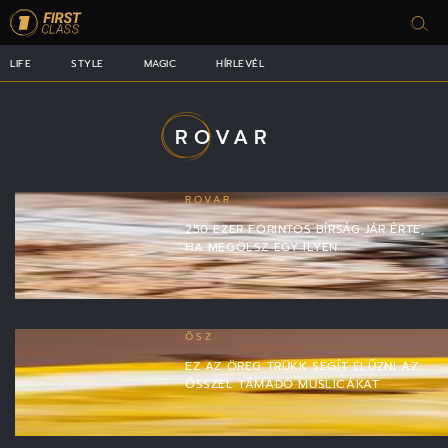
LIFE
STYLE
MAGIC
HÍRLEVÉL
ROVAR
ROVAR
250 EZER FORINTOS BÍRSÁG JÁR ÉRTE,
HA MEGÖLSZ EGY ILYEN…
ŐSZ
EZ AZ ÖREG TRÜKK SEGÍT ELŰZNI AZ
ŐSSZEL TÁMADÓ MUSLICÁKAT