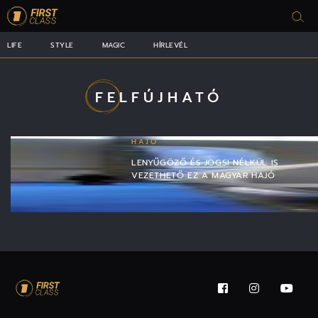
LIFE
STYLE
MAGIC
HÍRLEVÉL
FELFÚJHATÓ
HAJÓ
LENYŰGÖZŐ ÉS JOGSI NÉLKÜL IS
VEZETHETŐ EZ A MAGYAR HAJÓ