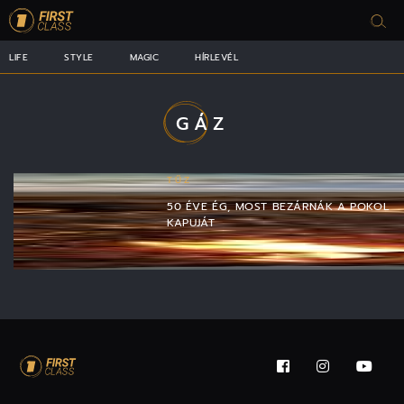
LIFE
STYLE
MAGIC
HÍRLEVÉL
GÁZ
TŰZ
50 ÉVE ÉG, MOST BEZÁRNÁK A POKOL
KAPUJÁT