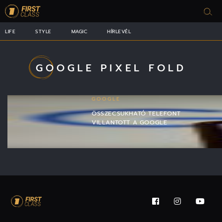
LIFE
STYLE
MAGIC
HÍRLEVÉL
GOOGLE PIXEL FOLD
GOOGLE
ÖSSZECSUKHATÓ TELEFONT
VILLANTOTT A GOOGLE