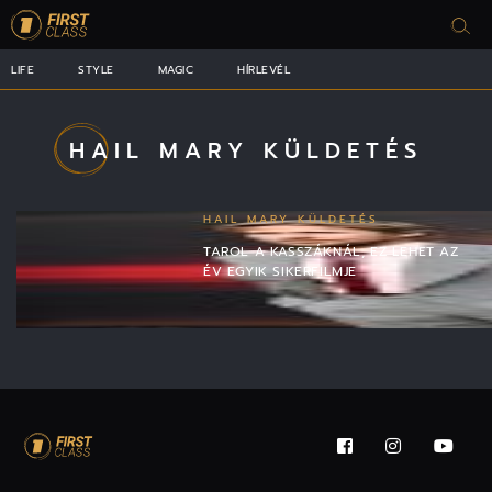
LIFE
STYLE
MAGIC
HÍRLEVÉL
HAIL MARY KÜLDETÉS
HAIL MARY KÜLDETÉS
TAROL A KASSZÁKNÁL, EZ LEHET AZ
ÉV EGYIK SIKERFILMJE