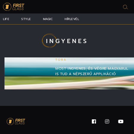
LIFE
STYLE
MAGIC
HÍRLEVÉL
INGYENES
TÚRA
MOST INGYENES, ÉS VÉGRE MAGYARUL
IS TUD A NÉPSZERŰ APPLIKÁCIÓ