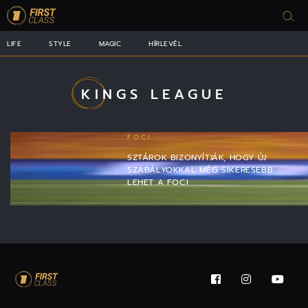
LIFE
STYLE
MAGIC
HÍRLEVÉL
KINGS LEAGUE
FOCI
SZTÁROK BIZONYÍTJÁK, HOGY ÚJ
SZABÁLYOKKAL MÉG SIKERESEBB
LEHET A FOCI