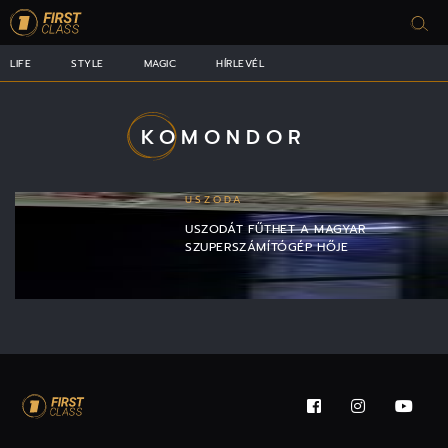
LIFE
STYLE
MAGIC
HÍRLEVÉL
KOMONDOR
USZODA
USZODÁT FŰTHET A MAGYAR
SZUPERSZÁMÍTÓGÉP HŐJE