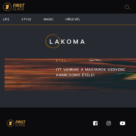
LIFE
STYLE
MAGIC
HÍRLEVÉL
LAKOMA
ÉTEL
ITT VANNAK A MAGYAROK KEDVENC
KARÁCSONYI ÉTELEI