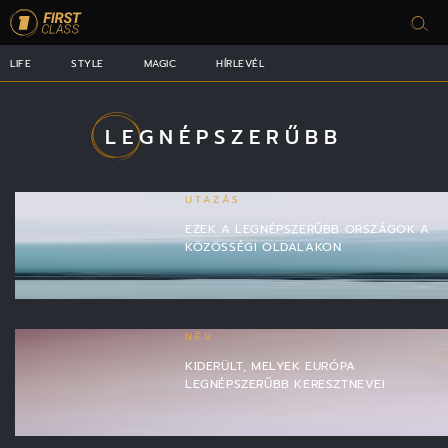
LIFE
STYLE
MAGIC
HÍRLEVÉL
LEGNÉPSZERŰBB
UTAZÁS
EZEK A LEGNÉPSZERŰBB ORSZÁGOK A
KÖZÖSSÉGI OLDALAKON
NÉV
KIDERÜLT, MELYEK EURÓPA
LEGNÉPSZERŰBB KERESZTNEVEI