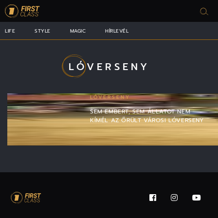
LIFE
STYLE
MAGIC
HÍRLEVÉL
LÓVERSENY
LÓVERSENY
SEM EMBERT, SEM ÁLLATOT NEM
KÍMÉL AZ ŐRÜLT VÁROSI LÓVERSENY