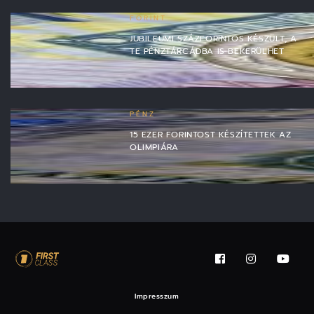
FORINT
JUBILEUMI SZÁZFORINTOS KÉSZÜLT, A
TE PÉNZTÁRCÁDBA IS BEKERÜLHET
PÉNZ
15 EZER FORINTOST KÉSZÍTETTEK AZ
OLIMPIÁRA
Impresszum