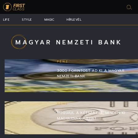
LIFE
STYLE
MAGIC
HÍRLEVÉL
MAGYAR NEMZETI BANK
PÉNZ
3000 FORINTOST AD KI A MAGYAR
NEMZETI BANK
PÉNZ
MEGÚJUL A KÉTSZÁZAS, MINDEN 10.
MAGYARNAK JUTHAT