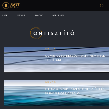
LIFE
STYLE
MAGIC
HÍRLEVÉL
ÖNTISZTÍTÓ
ABLAK
OLYAN ÜVEG KÉSZÜLT, AMIT NEM KELL
TISZTÍTANI
ABLAK
ITT AZ ÚJ SZUPERÜVEG: ÖNTISZTÍTÓ ÉS
DURVÁN HŐSZIGETELŐ