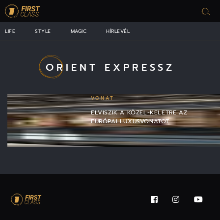
LIFE
STYLE
MAGIC
HÍRLEVÉL
ORIENT EXPRESSZ
VONAT
ELVISZIK A KÖZEL-KELETRE AZ
EURÓPAI LUXUSVONATOT