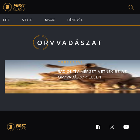
LIFE
STYLE
MAGIC
HÍRLEVÉL
ORVVADÁSZAT
ORRSZARVÚ
RADIOKTÍV MÉRGET VETNEK BE AZ
ORVVADÁSZOK ELLEN