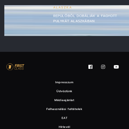
ALASZKA
REPÜLŐBŐL DOBÁLJÁK A FAGYOTT
PULYKÁT ALASZKÁBAN
Impresszum
Üdvözlünk
Médiaajánlat
Felhasználási feltételek
EAT
Hírlevél