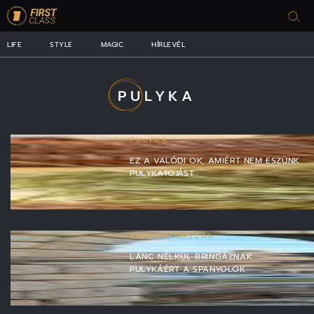
LIFE
STYLE
MAGIC
HÍRLEVÉL
PULYKA
PULYKA
EZ A VALÓDI OK, AMIÉRT NEM ESZÜNK
PULYKATOJÁST
SPANYOLORSZÁG
LÁNC NÉLKÜL BRINGÁZNAK
PULYKÁÉRT A SPANYOLOK