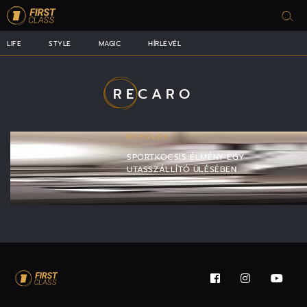
LIFE
STYLE
MAGIC
HÍRLEVÉL
RECARO
REPÜLÉS
SPORTKOCSIS ÉLMÉNY EGY
UTASSZÁLLÍTÓ ÜLÉSÉBEN