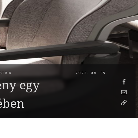
ATRIK
2023. 08. 25.
ény egy
sében