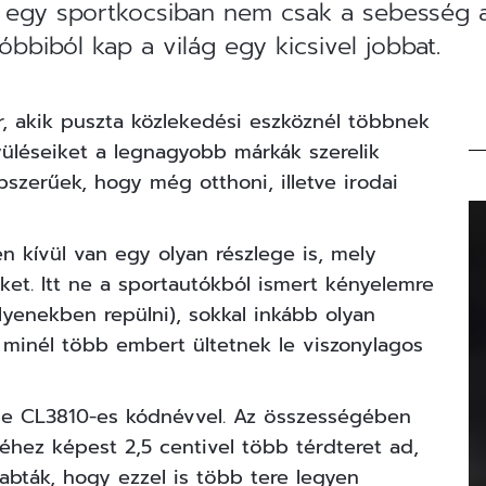
s egy sportkocsiban nem csak a sebesség 
óbbiból kap a világ egy kicsivel jobbat.
r, akik puszta közlekedési eszköznél többnek
nyüléseiket a legnagyobb márkák szerelik
pszerűek, hogy még otthoni, illetve irodai
 kívül van egy olyan részlege is, mely
ket. Itt ne a sportautókból ismert kényelemre
lyenekben repülni), sokkal inkább olyan
 minél több embert ültetnek le viszonylagos
be CL3810-es kódnévvel. Az összességében
éhez képest 2,5 centivel több térdteret ad,
abták, hogy ezzel is több tere legyen