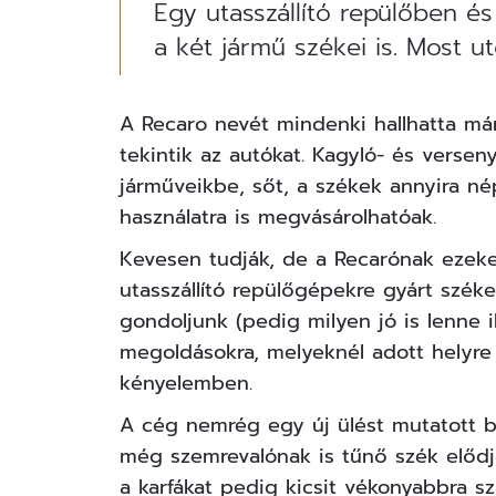
Egy utasszállító repülőben é
a két jármű székei is. Most ut
A Recaro nevét mindenki hallhatta má
tekintik az autókat. Kagyló- és verse
járműveikbe, sőt, a székek annyira né
használatra is megvásárolhatóak.
Kevesen tudják, de a Recarónak ezeken
utasszállító repülőgépekre gyárt széke
gondoljunk (pedig milyen jó is lenne i
megoldásokra, melyeknél adott helyre
kényelemben.
A cég nemrég egy új ülést mutatott 
még szemrevalónak is tűnő szék elődj
a karfákat pedig kicsit vékonyabbra sz