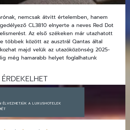
arónak, nemcsak átvitt értelemben, hanem
engedélyező CL3810 elnyerte a neves Red Dot
 elismerést. Az első székeken már utazhatott
 többek között az ausztrál Qantas által
lkozhat majd velük az utazóközönség 2025-
dig még hamarabb helyet foglalhatunk
 ÉRDEKELHET
N ÉLVEZHETJÜK A LUXUSHOTELEK
MÉT