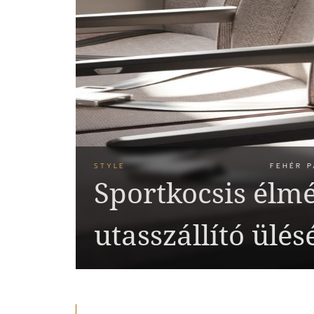
STYLE
FEHÉR P
Sportkocsis élm
utasszállító ülé