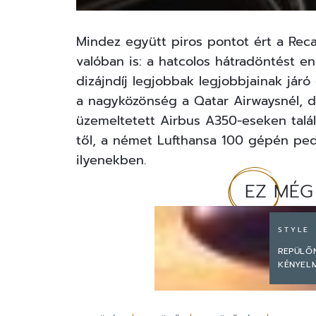
Mindez együtt piros pontot ért a Rec
valóban is: a hatcolos hátradöntést 
dizájndíj legjobbak legjobbjainak járó
a nagyközönség a Qatar Airwaysnél, de
üzemeltetett Airbus A350-eseken talá
től, a német Lufthansa 100 gépén pe
ilyenekben.
EZ MÉG
STYLE
REPÜLŐ
KÉNYEL