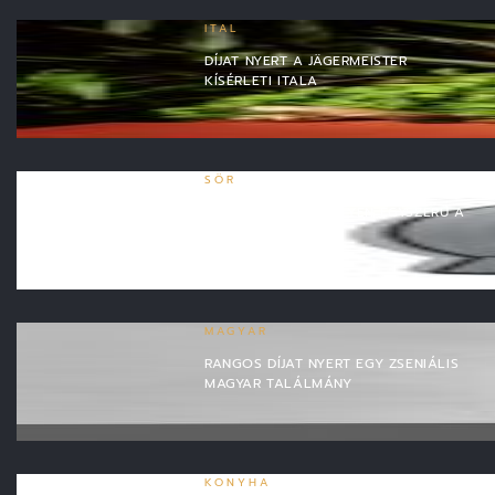
ITAL
DÍJAT NYERT A JÄGERMEISTER
KÍSÉRLETI ITALA
SÖR
SOSEM VOLT MÉG ILYEN EGYSZERŰ A
SÖRKÉSZÍTÉS
MAGYAR
RANGOS DÍJAT NYERT EGY ZSENIÁLIS
MAGYAR TALÁLMÁNY
KONYHA