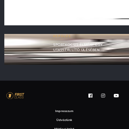
SZÍVESEN LÁTNÁNK EZT A ZSENIÁLIS
MIKRÓT A KONYHÁNKBAN
REPÜLÉS
SPORTKOCSIS ÉLMÉNY EGY
UTASSZÁLLÍTÓ ÜLÉSÉBEN
Impresszum
Üdvözlünk
Médiaajánlat