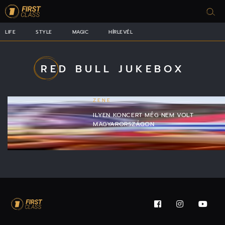
LIFE
STYLE
MAGIC
HÍRLEVÉL
RED BULL JUKEBOX
ZENE
ILYEN KONCERT MÉG NEM VOLT
MAGYARORSZÁGON