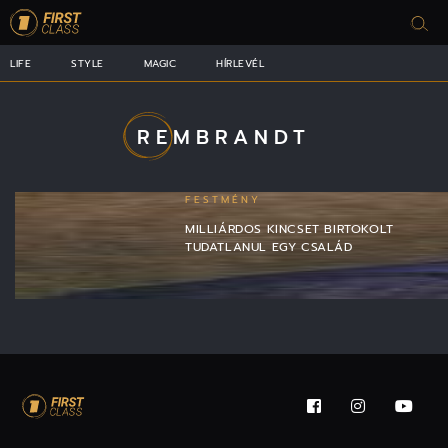
LIFE
STYLE
MAGIC
HÍRLEVÉL
REMBRANDT
FESTMÉNY
MILLIÁRDOS KINCSET BIRTOKOLT
TUDATLANUL EGY CSALÁD