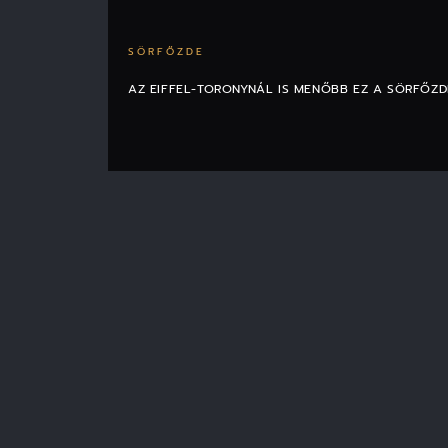
SÖRFŐZDE
AZ EIFFEL-TORONYNÁL IS MENŐBB EZ A SÖRFŐZD