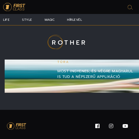
LIFE
STYLE
MAGIC
HÍRLEVÉL
ROTHER
TÚRA
MOST INGYENES, ÉS VÉGRE MAGYARUL
IS TUD A NÉPSZERŰ APPLIKÁCIÓ