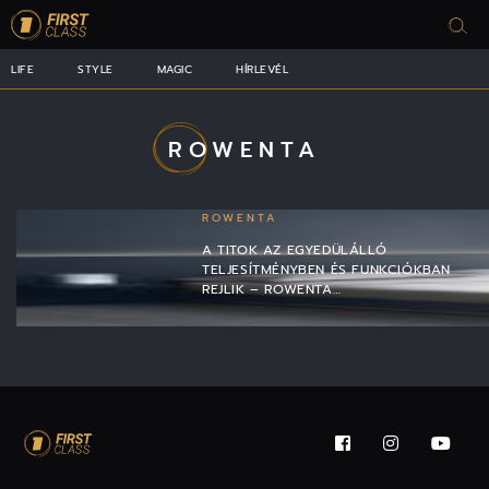
LIFE
STYLE
MAGIC
HÍRLEVÉL
ROWENTA
ROWENTA
A TITOK AZ EGYEDÜLÁLLÓ
TELJESÍTMÉNYBEN ÉS FUNKCIÓKBAN
REJLIK – ROWENTA…