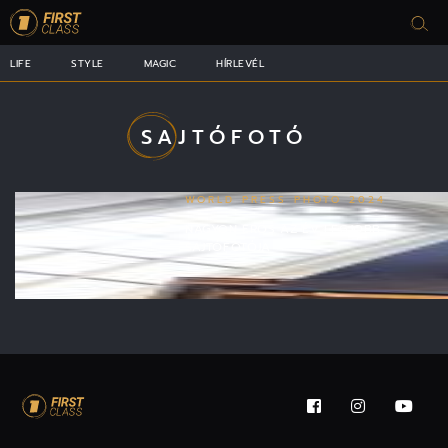
LIFE
STYLE
MAGIC
HÍRLEVÉL
SAJTÓFOTÓ
WORLD PRESS PHOTO 2024
NAGYON ERŐS AZ ÉV LEGJOBB
SAJTÓFOTÓJA