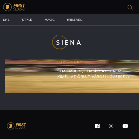
LIFE
STYLE
MAGIC
HÍRLEVÉL
SIENA
LÓVERSENY
SEM EMBERT, SEM ÁLLATOT NEM
KÍMÉL AZ ŐRÜLT VÁROSI LÓVERSENY