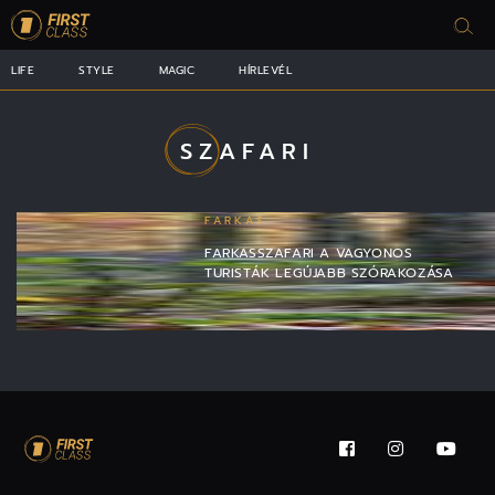
LIFE
STYLE
MAGIC
HÍRLEVÉL
SZAFARI
FARKAS
FARKASSZAFARI A VAGYONOS
TURISTÁK LEGÚJABB SZÓRAKOZÁSA