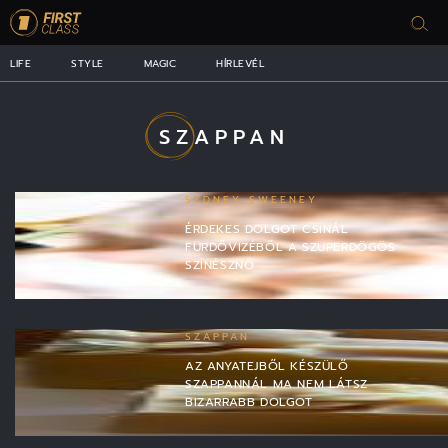
LIFE
STYLE
MAGIC
HÍRLEVÉL
SZAPPAN
SYDNEY SWEENEY
ÉRDEKES DOLGOT CSINÁL
FÜRDŐVIZÉBŐL A SZUPERDÖGÖS
SZÍNÉSZNŐ
SZAPPAN
AZ ANYATEJBŐL KÉSZÜLŐ
SZAPPANNÁL MA NEM LÁTSZ
BIZARRABB DOLGOT