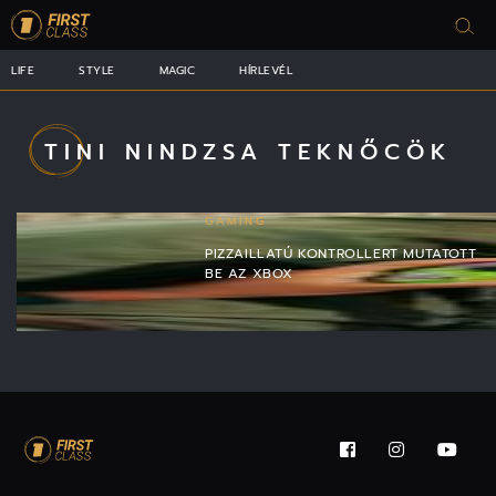
LIFE
STYLE
MAGIC
HÍRLEVÉL
TINI NINDZSA TEKNŐCÖK
GAMING
PIZZAILLATÚ KONTROLLERT MUTATOTT
BE AZ XBOX