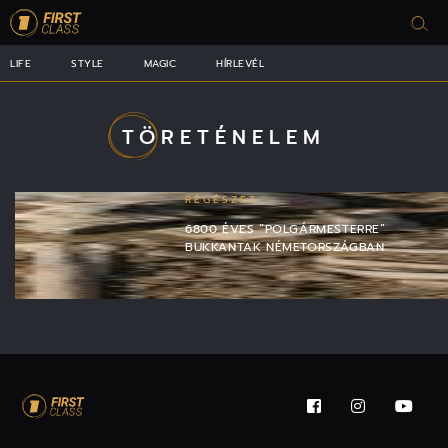
LIFE
STYLE
MAGIC
HÍRLEVÉL
TÖRETÉNELEM
RÉGÉSZET
6800 ÉVES “POLGÁRMESTERRE”
BUKKANTAK NÉMETORSZÁGBAN