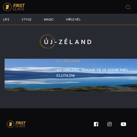
LIFE
STYLE
MAGIC
HÍRLEVÉL
ÚJ-ZÉLAND
ÚJ-ZÉLAND
AZ ORSZÁG, AHOVÁ TE IS SZERETNÉL
ELUTAZNI